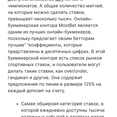
чемпионатов. А общее количество матчей,
на которые можно сделать ставки,
превышает несколько тысяч. Онлайн-
букмекерская контора MostBet является
одним из лучших онлайн-букмекеров,
поскольку предлагает своим бетторам
лучшие” “коэффициенты, которые
представлены в десятичных цифрах. В этой
букмекерской конторе есть список рынков
спортивных ставок, и пользователи могут
делать такие ставки, как over/under,
гандикап и другие. Она содержит
предложения по линии в размере 125% на
каждый депозит на счету.
Самая обширная категория ставок, в
которой ежедневно доступны тысячи
различных событий в десятках видов