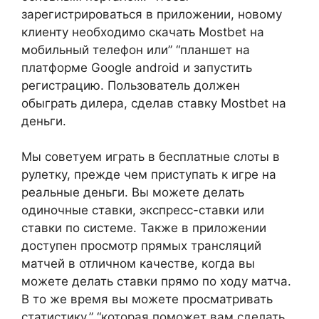
зарегистрироваться в приложении, новому
клиенту необходимо скачать Mostbet на
мобильный телефон или” “планшет на
платформе Google android и запустить
регистрацию. Пользователь должен
обыграть дилера, сделав ставку Mostbet на
деньги.
Мы советуем играть в бесплатные слоты в
рулетку, прежде чем приступать к игре на
реальные деньги. Вы можете делать
одиночные ставки, экспресс-ставки или
ставки по системе. Также в приложении
доступен просмотр прямых трансляций
матчей в отличном качестве, когда вы
можете делать ставки прямо по ходу матча.
В то же время вы можете просматривать
статистику,” “которая поможет вам сделать