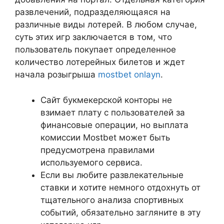
развлечений, подразделяющаяся на
различные виды лотерей. В любом случае,
суть этих игр заключается в том, что
пользователь покупает определенное
количество лотерейных билетов и ждет
начала розыгрыша
mostbet onlayn
.
Сайт букмекерской конторы не
взимает плату с пользователей за
финансовые операции, но выплата
комиссии Mostbet может быть
предусмотрена правилами
используемого сервиса.
Если вы любите развлекательные
ставки и хотите немного отдохнуть от
тщательного анализа спортивных
событий, обязательно загляните в эту