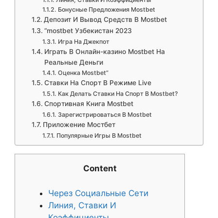
Бонусные Предложения Mostbet
Депозит И Вывод Средств В Mostbet
“mostbet Узбекистан 2023
Игра На Джекпот
Играть В Онлайн-казино Mostbet На
Реальные Деньги
Оценка Mostbet”
Ставки На Спорт В Режиме Live
Как Делать Ставки На Спорт В Mostbet?
Спортивная Книга Mostbet
Зарегистрироваться В Mostbet
Приложение Мостбет
Популярные Игры В Mostbet
Content
Через Социальные Сети
Линия, Ставки И
Коэффициенты