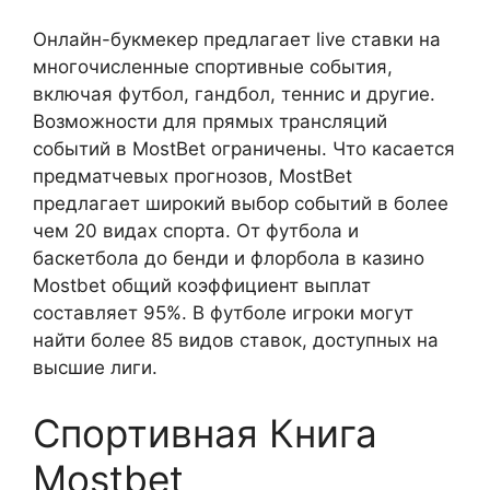
Онлайн-букмекер предлагает live ставки на
многочисленные спортивные события,
включая футбол, гандбол, теннис и другие.
Возможности для прямых трансляций
событий в MostBet ограничены. Что касается
предматчевых прогнозов, MostBet
предлагает широкий выбор событий в более
чем 20 видах спорта. От футбола и
баскетбола до бенди и флорбола в казино
Mostbet общий коэффициент выплат
составляет 95%. В футболе игроки могут
найти более 85 видов ставок, доступных на
высшие лиги.
Спортивная Книга
Mostbet