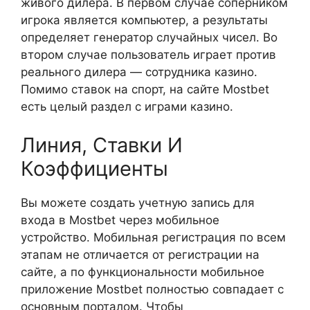
живого дилера. В первом случае соперником
игрока является компьютер, а результаты
определяет генератор случайных чисел. Во
втором случае пользователь играет против
реального дилера — сотрудника казино.
Помимо ставок на спорт, на сайте Mostbet
есть целый раздел с играми казино.
Линия, Ставки И
Коэффициенты
Вы можете создать учетную запись для
входа в Mostbet через мобильное
устройство. Мобильная регистрация по всем
этапам не отличается от регистрации на
сайте, а по функциональности мобильное
приложение Mostbet полностью совпадает с
основным порталом. Чтобы