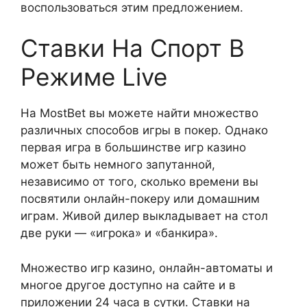
воспользоваться этим предложением.
Ставки На Спорт В
Режиме Live
На MostBet вы можете найти множество
различных способов игры в покер. Однако
первая игра в большинстве игр казино
может быть немного запутанной,
независимо от того, сколько времени вы
посвятили онлайн-покеру или домашним
играм. Живой дилер выкладывает на стол
две руки — «игрока» и «банкира».
Множество игр казино, онлайн-автоматы и
многое другое доступно на сайте и в
приложении 24 часа в сутки. Ставки на