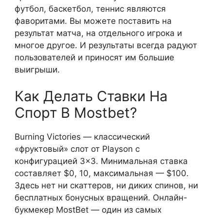
футбол, баскетбол, теннис являются
фаворитами. Вы можете поставить на
результат матча, на отдельного игрока и
многое другое. И результаты всегда радуют
пользователей и приносят им большие
выигрыши.
Как Делать Ставки На
Спорт В Mostbet?
Burning Victories — классический
«фруктовый» слот от Playson с
конфигурацией 3×3. Минимальная ставка
составляет $0, 10, максимальная — $100.
Здесь нет ни скаттеров, ни диких спинов, ни
бесплатных бонусных вращений. Онлайн-
букмекер MostBet — один из самых