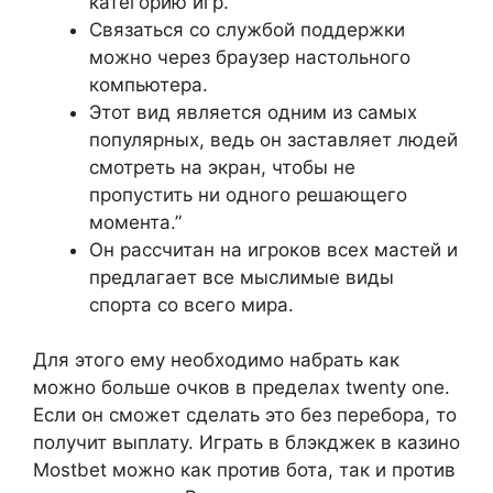
категорию игр.
Связаться со службой поддержки
можно через браузер настольного
компьютера.
Этот вид является одним из самых
популярных, ведь он заставляет людей
смотреть на экран, чтобы не
пропустить ни одного решающего
момента.”
Он рассчитан на игроков всех мастей и
предлагает все мыслимые виды
спорта со всего мира.
Для этого ему необходимо набрать как
можно больше очков в пределах twenty one.
Если он сможет сделать это без перебора, то
получит выплату. Играть в блэкджек в казино
Mostbet можно как против бота, так и против