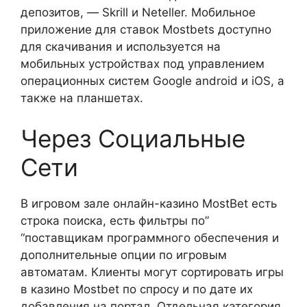
депозитов, — Skrill и Neteller. Мобильное
приложение для ставок Mostbets доступно
для скачивания и используется на
мобильных устройствах под управлением
операционных систем Google android и iOS, а
также на планшетах.
Через Социальные
Сети
В игровом зале онлайн-казино MostBet есть
строка поиска, есть фильтры по”
“поставщикам программного обеспечения и
дополнительные опции по игровым
автоматам. Клиенты могут сортировать игры
в казино Mostbet по спросу и по дате их
добавления на портал. Отдельная категория