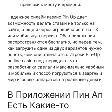
привязки к месту и времени.
Надежное онлайн казино Pin Up дает
возможность делать ставки не только на
сайте, а еще и через игровой клиент на ПК
или мобильную версию. Оба приложения
распространяются бесплатно, но перед тем,
как загрузить один из двух вариантов нужно
понять, чем они отличаются. Игроки Pin-Up
on line casino подтверждают, что
разработчики сделали максимально удобный
и мобильный способ погрузиться в азартный
мир игровых аппаратов на реальные деньги.
В Приложении Пин Ап
Есть Какие-то