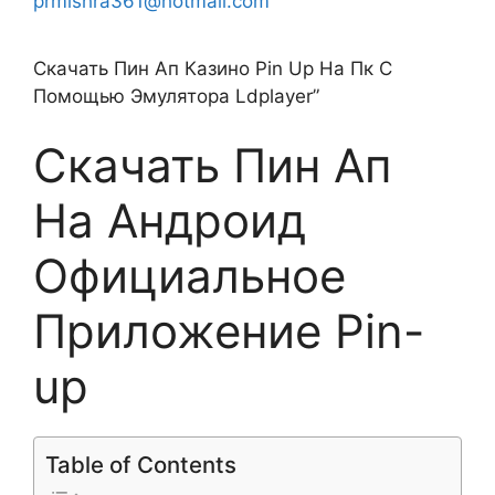
prmishra361@hotmail.com
Скачать Пин Ап Казино Pin Up На Пк С
Помощью Эмулятора Ldplayer”
Скачать Пин Ап
На Андроид
Официальное
Приложение Pin-
up
Table of Contents