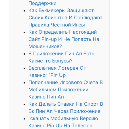
Поддержки
Как Букмекеры Защищают
Своих Клиентов И Соблюдают
Правила Честной Игры
Как Определить Настоящий
Сайт Pin-up И Не Попасть На
Мошенников?
В Приложении Пин Ап Есть
Какие-то Бонусы?
Бесплатная Лотерея От
Казино” “Pin Up
Пополнение Игрового Счета В
Мобильном Приложении
Казино Пин Ап
Как Делать Ставки На Спорт В
Бк Пин Ап Через Приложение
“скачать Мобильную Версию
Казино Pin Up На Телефон