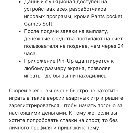
Данный функционал доступен на
устройствах всех разработчиков
игровых программ, кроме Pants pocket
Games Soft.
После подачи заявки на выплату,
денежные средства поступают на счет
пользователя не позднее, чем через 24
часа.
Приложение Pin-Up адаптируется к
любому размеру экрана, позволяя
играть, где бы вы ни находились.
Скорей всего, вы очень быстро не захотите
играть в такие версии азартных игр и решите
зарегистрироваться, чтобы начать погоню за
настоящими деньгами. К тому же, если вы
хотите попробовать ставки на спорт, то без
личного профиля и привязки к нему