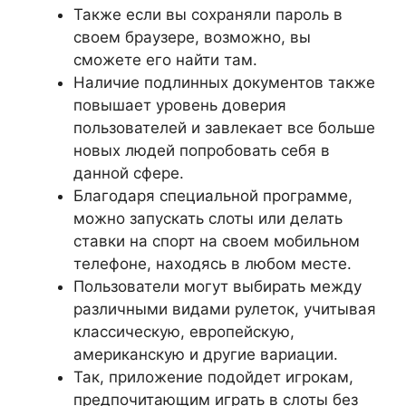
Также если вы сохраняли пароль в
своем браузере, возможно, вы
сможете его найти там.
Наличие подлинных документов также
повышает уровень доверия
пользователей и завлекает все больше
новых людей попробовать себя в
данной сфере.
Благодаря специальной программе,
можно запускать слоты или делать
ставки на спорт на своем мобильном
телефоне, находясь в любом месте.
Пользователи могут выбирать между
различными видами рулеток, учитывая
классическую, европейскую,
американскую и другие вариации.
Так, приложение подойдет игрокам,
предпочитающим играть в слоты без