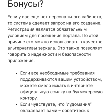
Бонусы?
Если у вас еще нет персонального кабинета,
то система сделает запрос на его создание.
Регистрация является обязательным
условием для посещения портала. По этой
причине его можно использовать в качестве
альтернативы зеркала. Это также позволяет
говорить о надежности и безопасности
приложения.
Если все необходимые требования
поддерживаются вашим устройством,
можете смело искать в интернете
официальную ссылку на букмекерскую
контору.
Если чувствуете, что “лудомания”
овладевает вами – обратитесь к