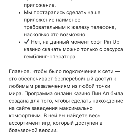
приложение.
Мы постарались сделать наше
приложение наименее
требовательным к железу телефона,
насколько это возможно.
Нет, на данный момент софт Pin Up
казино скачать можно только с ресурса
гемблинг-оператора.
Главное, чтобы было подключение к сети —
это обеспечивает бесперебойный доступ к
любимым развлечениям из любой точки
мира. Программа онлайн казино Пин Ап была
создана для того, чтобы сделать нахождение
на сайте заведения максимально
комфортным. В ней вы найдете весь
ассортимент игр, который доступен в
браузерной версии.