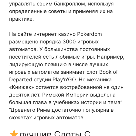
управлять своим банкроллом, используя
определенные советы и применяя их на
практике.
На сайте интернет казино Pokerdom
размещено порядка 3000 игровых
автоматов. У большинства постоянных
посетителей есть любимые игры. Например,
лидирующую позицию в числе лучших
игровых автоматов занимает слот Book of
Departed студии Play’n’GO. Но механика
«Книжек» остается востребованной не один
десяток лет. Римской Империи выделена
большая глава в учебниках истории и тема”
“Древнего Рима достаточно популярна в
сюжетах игровых автоматов.
лучшие Слоты С