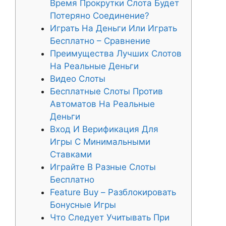
Время Прокрутки Слота Будет
Потеряно Соединение?
Играть На Деньги Или Играть
Бесплатно – Сравнение
Преимущества Лучших Слотов
На Реальные Деньги
Видео Слоты
Бесплатные Слоты Против
Автоматов На Реальные
Деньги
Вход И Верификация Для
Игры С Минимальными
Ставками
Играйте В Разные Слоты
Бесплатно
Feature Buy – Разблокировать
Бонусные Игры
Что Следует Учитывать При