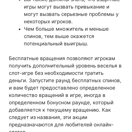
игры могут вызвать привыкание и
могут вызвать серьезные проблемы у
некоторых игроков.
Чем больше множитель и меньше
спинов, тем выше окажется
потенциальный выигрыш.
Бесплатные вращения позволяют игрокам
получить дополнительный уровень веселья в
слот-игре без необходимости тратить
деньги. Запустите раунд бесплатных спинов,
и вам будет предоставлено определенное
количество вращений в игре, иногда в
определенном бонусном раунде, который
добавляется к текущему вращению. Как
следует из названия, эти акции
предназначаются для любителей онлайн-