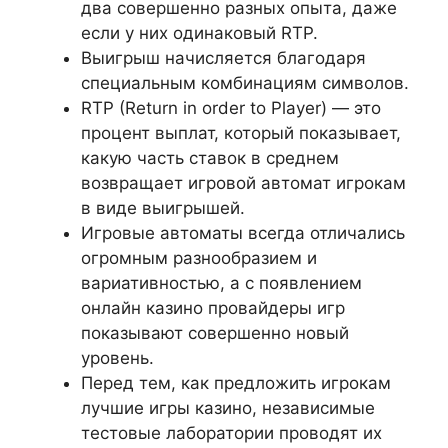
два совершенно разных опыта, даже
если у них одинаковый RTP.
Выигрыш начисляется благодаря
специальным комбинациям символов.
RTP (Return in order to Player) — это
процент выплат, который показывает,
какую часть ставок в среднем
возвращает игровой автомат игрокам
в виде выигрышей.
Игровые автоматы всегда отличались
огромным разнообразием и
вариативностью, а с появлением
онлайн казино провайдеры игр
показывают совершенно новый
уровень.
Перед тем, как предложить игрокам
лучшие игры казино, независимые
тестовые лаборатории проводят их