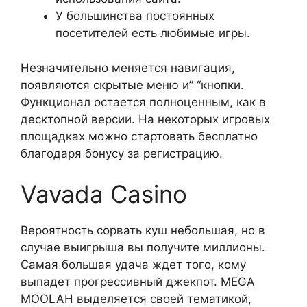
У большинства постоянных
посетителей есть любимые игры.
Незначительно меняется навигация,
появляются скрытые меню и” “кнопки.
Функционал остается полноценным, как в
десктопной версии. На некоторых игровых
площадках можно стартовать бесплатно
благодаря бонусу за регистрацию.
Vavada Casino
Вероятность сорвать куш небольшая, но в
случае выигрыша вы получите миллионы.
Самая большая удача ждет того, кому
выпадет прогрессивный джекпот. MEGA
MOOLAH выделяется своей тематикой,