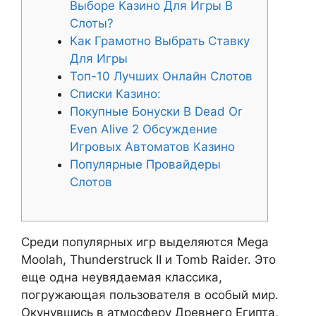
Выборе Казино Для Игры В
Слоты?
Как Грамотно Выбрать Ставку
Для Игры
Топ-10 Лучших Онлайн Слотов
Списки Казино:
Покупные Бонуски В Dead Or
Even Alive 2 Обсуждение
Игровых Автоматов Казино
Популярные Провайдеры
Слотов
Среди популярных игр выделяются Mega
Moolah, Thunderstruck II и Tomb Raider. Это
еще одна неувядаемая классика,
погружающая пользователя в особый мир.
Окунувшись в атмосферу Древнего Египта,