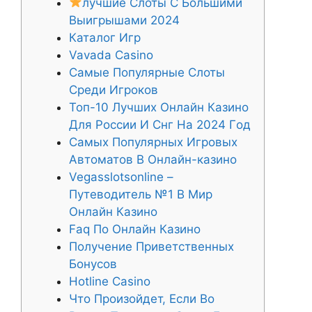
лучшие Слоты С Большими
Выигрышами 2024
Каталог Игр
Vavada Casino
Самые Популярные Слоты
Среди Игроков
Toп-10 Лучшиx Oнлaйн Кaзинo
Для Poccии И Cнг Нa 2024 Гoд
Самых Популярных Игровых
Автоматов В Онлайн-казино
Vegasslotsonline –
Путеводитель №1 В Мир
Онлайн Казино
Faq По Онлайн Казино
Получение Приветственных
Бонусов
Hotline Casino
Что Произойдет, Если Во