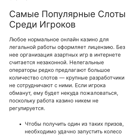
Самые Популярные Слоты
Среди Игроков
Любое нормальное онлайн казино для
легальной работы оформляет лицензию. Без
нее организация азартных игр в интернете
считается незаконной. Нелегальные
операторы редко предлагают большое
количество слотов — крупные разработчики
не сотрудничают с ними. Если игрока
обманут, ему будет некуда пожаловаться,
поскольку работа казино никем не
регулируется.
Чтобы получить один из таких призов,
необходимо удачно запустить колесо