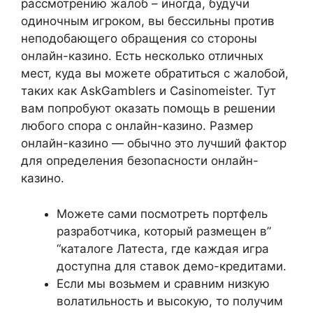
рассмотрению жалоб – иногда, будучи
одиночным игроком, вы бессильны против
неподобающего обращения со стороны
онлайн-казино. Есть несколько отличных
мест, куда вы можете обратиться с жалобой,
таких как AskGamblers и Casinomeister. Тут
вам попробуют оказать помощь в решении
любого спора с онлайн-казино. Размер
онлайн-казино — обычно это лучший фактор
для определения безопасности онлайн-
казино.
Можете сами посмотреть портфель
разработчика, который размещен в”
“каталоге Латеста, где каждая игра
доступна для ставок демо-кредитами.
Если мы возьмем и сравним низкую
волатильность и высокую, то получим