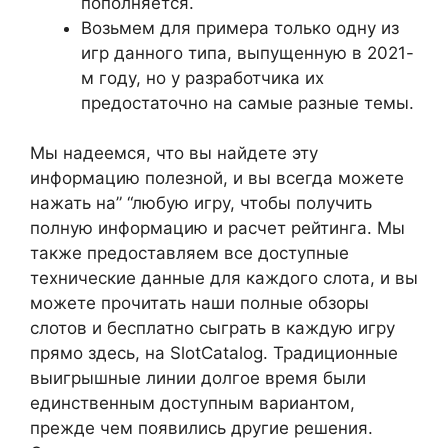
пополняется.
Возьмем для примера только одну из
игр данного типа, выпущенную в 2021-
м году, но у разработчика их
предостаточно на самые разные темы.
Мы надеемся, что вы найдете эту
информацию полезной, и вы всегда можете
нажать на” “любую игру, чтобы получить
полную информацию и расчет рейтинга. Мы
также предоставляем все доступные
технические данные для каждого слота, и вы
можете прочитать наши полные обзоры
слотов и бесплатно сыграть в каждую игру
прямо здесь, на SlotCatalog. Традиционные
выигрышные линии долгое время были
единственным доступным вариантом,
прежде чем появились другие решения.