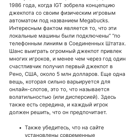
1986 года, когда IGT зобрела концепцию
джекпота со своим физическим игровым
автоматом под названием Megabucks.
Интересным фактом является то, что эти
локальные машины были подключены” “по
телефонным линиям в Соединенных Штатах.
Шанс выиграть огромный джекпот привлек
многих игроков, и менее чем через год один
счастливчик получил первый джекпот в
Рено, США, около 5 млн долларов. Еще одна
вещь, которая сильно варьируется для
онлайн-слотов, это то, что называется
волатильностью (или дисперсией). Здесь
также есть середина, и каждый игрок
должен решить, что он предпочитает.
Также убедитесь, что на сайте
установлены современные