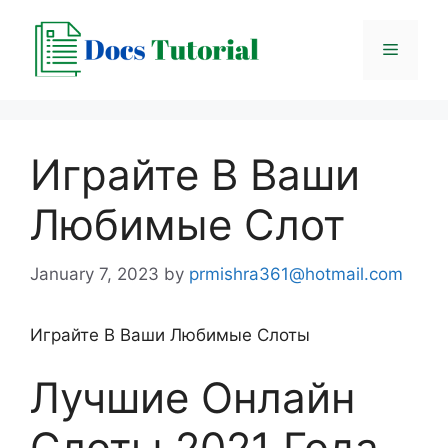
Skip
to
Menu
content
Играйте В Ваши
Любимые Слот
January 7, 2023
by
prmishra361@hotmail.com
Играйте В Ваши Любимые Слоты
Лучшие Онлайн
Слоты 2021 Года