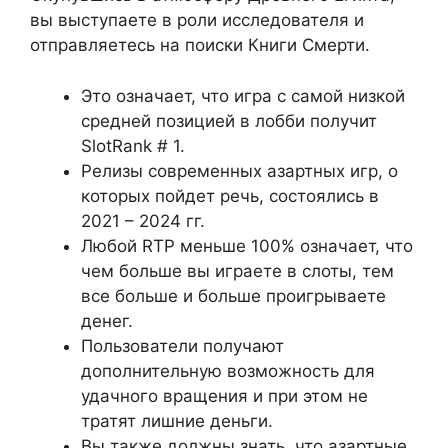
вы выступаете в роли исследователя и
отправляетесь на поиски Книги Смерти.
Это означает, что игра с самой низкой
средней позицией в лобби получит
SlotRank # 1.
Релизы современных азартных игр, о
которых пойдет речь, состоялись в
2021 – 2024 гг.
Любой RTP меньше 100% означает, что
чем больше вы играете в слоты, тем
все больше и больше проигрываете
денег.
Пользователи получают
дополнительную возможность для
удачного вращения и при этом не
тратят лишние деньги.
Вы также должны знать, что азартные