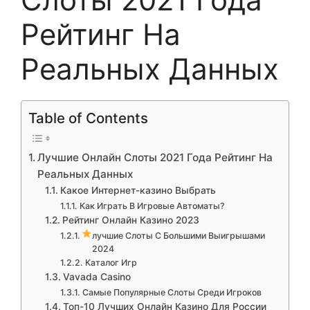
Рейтинг На
Реальных Данных
Table of Contents
Лучшие Онлайн Слоты 2021 Года Рейтинг На
Реальных Данных
Какое Интернет-казино Выбрать
Как Играть В Игровые Автоматы?
Рейтинг Онлайн Казино 2023
лучшие Слоты С Большими Выигрышами
2024
Каталог Игр
Vavada Casino
Самые Популярные Слоты Среди Игроков
Toп-10 Лучшиx Oнлaйн Кaзинo Для Poccии