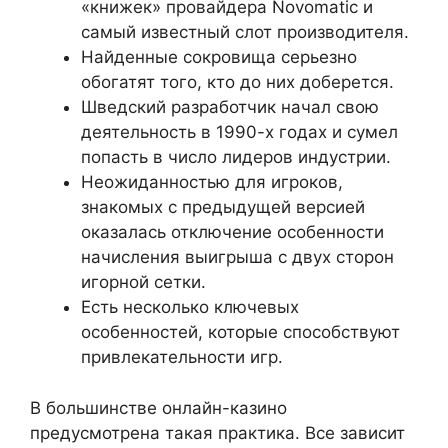
«книжек» провайдера Novomatic и
самый известный слот производителя.
Найденные сокровища серьезно
обогатят того, кто до них доберется.
Шведский разработчик начал свою
деятельность в 1990-х годах и сумел
попасть в число лидеров индустрии.
Неожиданностью для игроков,
знакомых с предыдущей версией
оказалась отключение особенности
начисления выигрыша с двух сторон
игорной сетки.
Есть несколько ключевых
особенностей, которые способствуют
привлекательности игр.
В большинстве онлайн-казино
предусмотрена такая практика. Все зависит